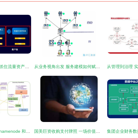
互联网资产4.0时代 抓住流量资产化浪潮中的在线数据处理与交易处理业务机遇
从业务视角出发 服务建模如何赋能华汇数据在线处理与交易业务
大数据学习 hdfs 四 namenode 和 secondarynamenode工作机制和区别,datanode工作机制
国美巨资收购支付牌照 一场价值与风险的博弈