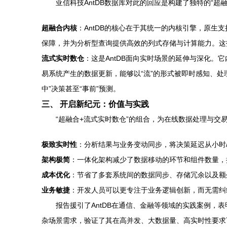
亚信科技AntDB数据库对此的回应是构建了独特的“
超融合内核
：AntDB的核心在于其统一的内核引擎，原生
保障，并为分析型查询提供高效的列式存储与计算能力。这打
流式实时数仓
：这是AntDB面向实时场景的延伸与深化
易系统产生的数据更新，能够以“流”的形式被即时感知、
中”决策甚至“事前”预测。
三、 开启新纪元：价值与实践
“超融合+流式实时数仓”的组合，为在线数据处理与交
极致实时性
：分析结果与业务变动同步，将决策延迟从小时
架构极简
：一体化架构减少了数据移动的环节和组件数量，
成本优化
：节省了多套系统间的数据同步、存储冗余以及额
业务敏捷
：开发人员可以更专注于业务逻辑创新，而无需纠
报告援引了AntDB在通信、金融等领域的实践案例
杂场景需求，验证了其在高并发、大数据量、高实时性要求