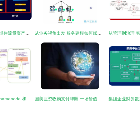
互联网资产4.0时代 抓住流量资产化浪潮中的在线数据处理与交易处理业务机遇
从业务视角出发 服务建模如何赋能华汇数据在线处理与交易业务
大数据学习 hdfs 四 namenode 和 secondarynamenode工作机制和区别,datanode工作机制
国美巨资收购支付牌照 一场价值与风险的博弈